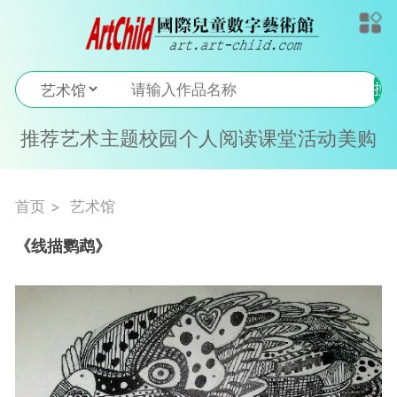
搜
索
推荐
艺术
主题
校园
个人
阅读
课堂
活动
美购
首页
艺术馆
《线描鹦鹉》