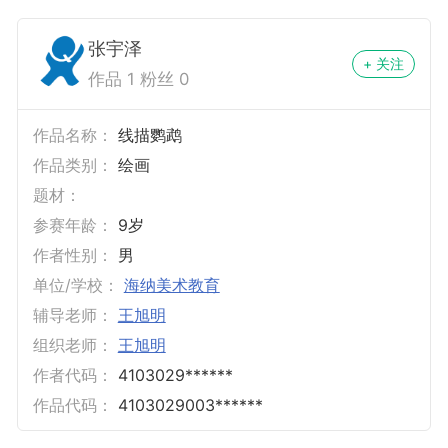
张宇泽
+ 关注
作品 1 粉丝 0
作品名称：
线描鹦鹉
作品类别：
绘画
题材：
参赛年龄：
9岁
作者性别：
男
单位/学校：
海纳美术教育
辅导老师：
王旭明
组织老师：
王旭明
作者代码：
4103029******
作品代码：
4103029003******