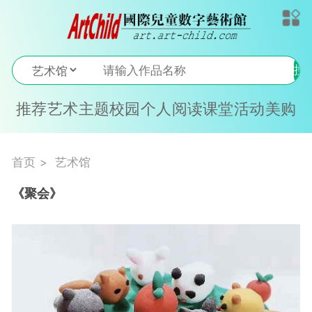
搜
索
推荐
艺术
主题
校园
个人
阅读
课堂
活动
美购
首页
艺术馆
《聚会》