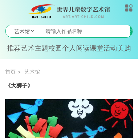
搜
索
推荐
艺术
主题
校园
个人
阅读
课堂
活动
美购
首页
艺术馆
《大狮子》