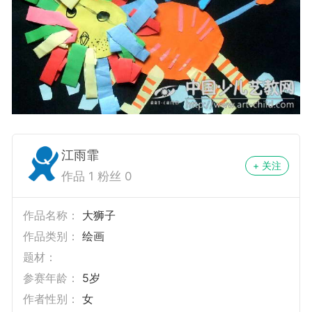
江雨霏
+ 关注
作品 1 粉丝 0
作品名称：
大狮子
作品类别：
绘画
题材：
参赛年龄：
5岁
作者性别：
女