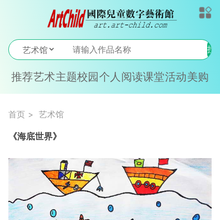
搜
索
推荐
艺术
主题
校园
个人
阅读
课堂
活动
美购
首页
艺术馆
《海底世界》