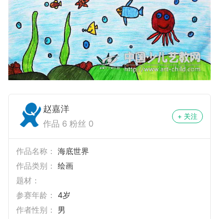
赵嘉洋
+ 关注
作品 6 粉丝 0
作品名称：
海底世界
作品类别：
绘画
题材：
参赛年龄：
4岁
作者性别：
男