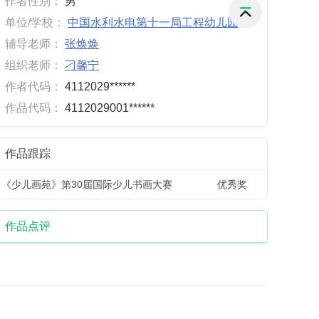
作者性别：
男
单位/学校：
中国水利水电第十一局工程幼儿园
辅导老师：
张焕焕
组织老师：
刁馨宁
作者代码：
4112029******
作品代码：
4112029001******
作品跟踪
《少儿画苑》第30届国际少儿书画大赛
优秀奖
作品点评