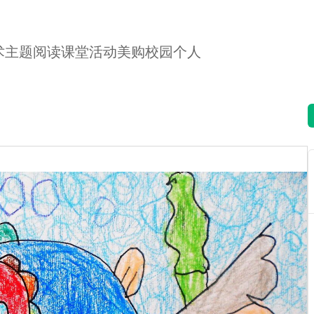
术
主题
阅读
课堂
活动
美购
校园
个人