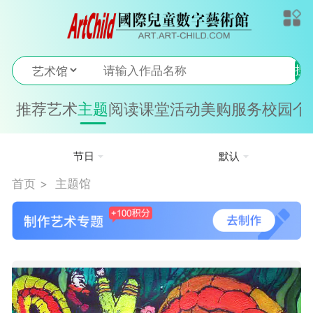
搜
索
推荐
艺术
主题
阅读
课堂
活动
美购
服务
校园
个
节日
默认
首页
主题馆