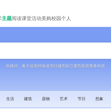
术
主题
阅读
课堂
活动
美购
校园
个人
热搜词：
春天
谷雨
环保
读书日
城市
医疗
露营
风景
商务科技
生活
建筑
器物
艺术
节日
想象